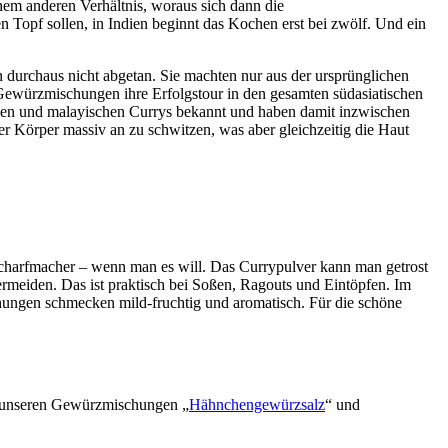
inem anderen Verhältnis, woraus sich dann die
 Topf sollen, in Indien beginnt das Kochen erst bei zwölf. Und ein
durchaus nicht abgetan. Sie machten nur aus der ursprünglichen
 Gewürzmischungen ihre Erfolgstour in den gesamten südasiatischen
schen und malayischen Currys bekannt und haben damit inzwischen
r Körper massiv an zu schwitzen, was aber gleichzeitig die Haut
Scharfmacher – wenn man es will. Das Currypulver kann man getrost
rmeiden. Das ist praktisch bei Soßen, Ragouts und Eintöpfen. Im
chungen schmecken mild-fruchtig und aromatisch. Für die schöne
it unseren Gewürzmischungen „
Hähnchengewürzsalz
“ und