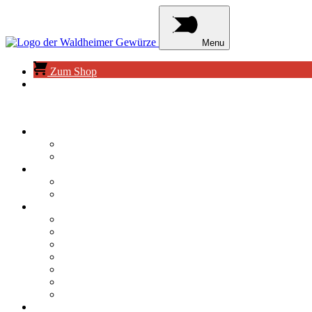
Menu
Zum Shop
Suche
Navigation überspringen
Produkte
Privatkunden
Geschäftskunden
Das Unternehmen
Das sind wir
Unsere Geschichte
Gewürzwelt
Kochen
Backen
Grillen
Gewürze-Porträt
Schenken
Wissen
Rezepte
Grill Daddy