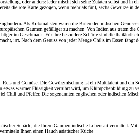
stellung, oder anders: jeder mischt sich seine Zutaten selbst und in e
its die rote Karte gezogen, wenn mehr als fünf, sechs Gewürze in den
gländern. Als Kolonialisten waren die Briten den indischen Genüssen 
 europäischen Gaumen gefälliger zu machen. Von Indien aus traten die
uchtiger im Geschmack. Für ihre besondere Schärfe sind die thailändi
macht, irrt. Nach dem Genuss von jeder Menge Chilis im Essen fängt de
n, Reis und Gemüse. Die Gewürzmischung ist ein Multitalent und ein 
 in etwas warmer Flüssigkeit verrührt wird, um Klümpchenbildung zu ve
iel Chili und Pfeffer. Die sogenannten englischen oder indischen Mis
päischer Schärfe, die Ihrem Gaumen indische Lebensart vermittelt. M
 vermitteln Ihnen einen Hauch asiatischer Küche.