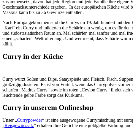
zusammensetzt, davon hat jede Region und jede Familie ihre eigene Vor
Geschmacksunterschiede ergeben. In der europäischen Küche wird bere
Massala kann bis zu 36 Gewürze enthalten.
Nach Europa gekommen sind die Currys im 19. Jahrhundert mit den En
„Kari“ ein Curry und milderten die Schärfe ein wenig, um es für den
und südostasiatischen Raum an. Mal schärfer, mal sanfter und mal fr
einen „scharfen“ Weltruf erlangt. Und wer meint, dass Schärfe warm 
kühlt.
Curry in der Küche
Curry würzt Soßen und Dips, Satayspieße und Fleisch, Fisch, Suppe
großzügig dosieren. Es ist von Vorteil, wenn das Currypulver vorher
scharfen „Madras Curry“ sowie im roten „Ceylon Curry“ findet sich v
leuchtende gelbe Farbe sorgt das Kurkuma.
Curry in unserem Onlineshop
Unser „
Currypowder
“ ist eine ausgewogene Currymischung mit euro
„
Reisgewürzsalz
“ erhalten Ihre Gerichte eine goldgelbe Färbung und